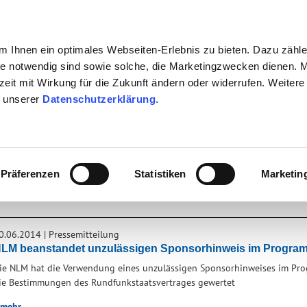
 Ihnen ein optimales Webseiten-Erlebnis zu bieten. Dazu zähl
eite notwendig sind sowie solche, die Marketingzwecken dienen. 
rzeit mit Wirkung für die Zukunft ändern oder widerrufen. Weitere
n unserer
Datenschutzerklärung
.
TV + RADIO + INTERNET
BÜRGERSENDER
JUGENDSC
gen
Präferenzen
Statistiken
Marketin
PRESSEMITTEILUNGEN
0.06.2014
|
Pressemitteilung
LM beanstandet unzulässigen Sponsorhinweis im Progra
ie NLM hat die Verwendung eines unzulässigen Sponsorhinweises im Pr
ie Bestimmungen des Rundfunkstaatsvertrages gewertet
mehr