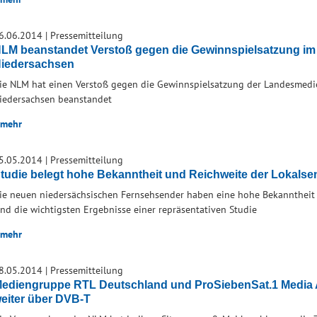
6.06.2014
|
Pressemitteilung
LM beanstandet Verstoß gegen die Gewinnspielsatzung i
iedersachsen
ie NLM hat einen Verstoß gegen die Gewinnspielsatzung der Landesmed
iedersachsen beanstandet
mehr
5.05.2014
|
Pressemitteilung
tudie belegt hohe Bekanntheit und Reichweite der Lokalse
ie neuen niedersächsischen Fernsehsender haben eine hohe Bekanntheit u
ind die wichtigsten Ergebnisse einer repräsentativen Studie
mehr
8.05.2014
|
Pressemitteilung
ediengruppe RTL Deutschland und ProSiebenSat.1 Media 
eiter über DVB-T