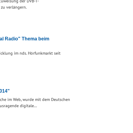
 Zuweisung der DVB-T-
zu verlängern.
ial Radio" Thema beim
icklung im nds. Hörfunkmarkt seit
2014"
liche im Web, wurde mit dem Deutschen
ausragende digitale…