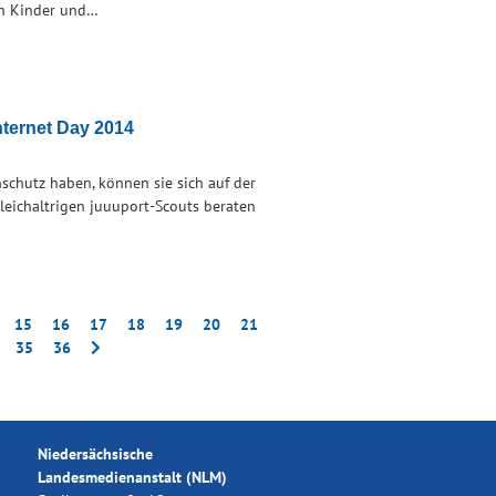
ich Kinder und…
nternet Day 2014
chutz haben, können sie sich auf der
leichaltrigen juuuport-Scouts beraten
15
16
17
18
19
20
21
35
36
Niedersächsische
Landesmedienanstalt (NLM)