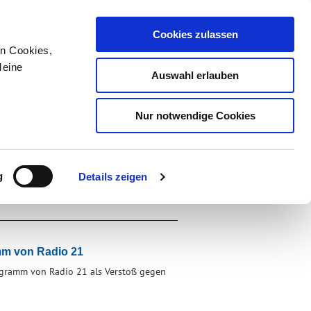
Cookies zulassen
Service
Kontakt
Sitemap
en Cookies,
de
en
BESCHWERDE
Meine
Auswahl erlauben
Nur notwendige Cookies
HUTZ
MEDIENKOMPETENZ
g
Details zeigen
mm von Radio 21
ogramm von Radio 21 als Verstoß gegen