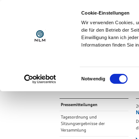
Cookie-Einstellungen
Wir verwenden Cookies, um
die für den Betrieb der S
Einwilligung kann ich jede
Informationen finden Sie i
AKTUELL
DIE NLM
Startseite >
Aktuell >
Pressemitteilun
Einwilligungsauswahl
Notwendig
Pressemitteilungen
2
N
Tagesordnung und
D
Sitzungsergebnisse der
d
Versammlung