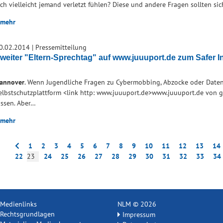
ich vielleicht jemand verletzt fühlen? Diese und andere Fragen sollten s
mehr
0.02.2014
|
Pressemitteilung
weiter "Eltern-Sprechtag" auf www.juuuport.de zum Safer I
annover
. Wenn Jugendliche Fragen zu Cybermobbing, Abzocke oder Datens
elbstschutzplattform <link http: www.juuuport.de>www.juuuport.de von g
assen. Aber…
mehr
1
2
3
4
5
6
7
8
9
10
11
12
13
14
22
23
24
25
26
27
28
29
30
31
32
33
34
Medienlinks
NLM © 2026
Rechtsgrundlagen
Impressum