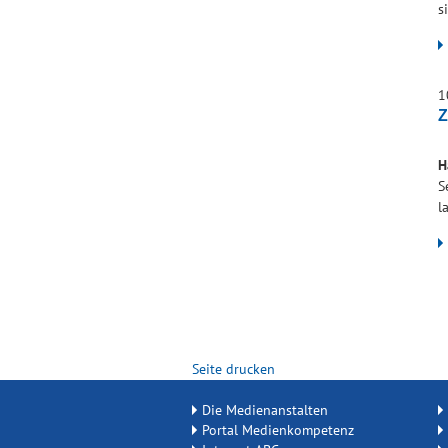
s
1
Z
H
S
l
Seite drucken
Die Medienanstalten
Portal Medienkompetenz