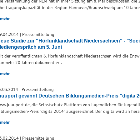
ie Versammlung der NLM hat in ihrer Sitzung am 8. Mai beschlossen, die
bertragungskapazität in der Region Hannover/Braunschweig um 10 Jahre 
mehr
9.04.2014
|
Pressemitteilung
eue Studie zur "Hörfunklandschaft Niedersachsen" - "Soc
ediengespräch am 5. Juni
it der veröffentlichten 6. Hörfunklandschaft Niedersachsen wird die Entw
unmehr 20 Jahren dokumentiert.
mehr
7.03.2014
|
Pressemitteilung
uuuport gewinnt Deutschen Bildungsmedien-Preis "digita 
ww.juuuport de, die Selbstschutz-Plattform von Jugendlichen für Jugend
ildungsmedien-Preis "digita 2014" ausgezeichnet. Der digita wird an her
mehr
3.02.2014
|
Pressemitteilung