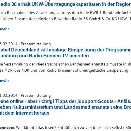
adio 38 erhält UKW-Übertragungskapazitäten in der Regi
ach Rücknahme des Zuweisungsantrags durch die BWR 1 Rundfunk GmbH 
eutigen Sitzung dem einzigen Bewerber Radio 38 GmbH & Co. KG UKW-Ü
mehr
3.02.2014
|
Pressemitteilung
abel Deutschland will analoge Einspeisung der Progra
amburg und Radio Bremen TV beenden
ie Versammlung der Niedersächsischen Landesmedienanstalt musste in ih
es MDR, des NDR und von Radio Bremen auf unentgeltliche Einspeisung 
mehr
1.02.2014
|
Pressemitteilung
ehe online - aber richtig! Tipps der juuuport-Scouts - Anläs
eben Kultusministerium und Landesmedienanstalt eine B
it dem Internet heraus
annover
. Wer könnte das lesen? Enthülle ich zu viel über mich selbst? 