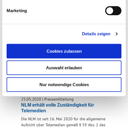
Zulassung und Aufsicht (ZAK) zwei Fälle von
irreführender Werbung im Programm der
Marketing
CHANNEL21 GmbH beanstandet.
mehr
Details zeigen
03.08.2020
|
Pressemitteilung
Führungswechsel bei der NLM: Neuer
Direktor Christian Krebs im Amt
Cookies zulassen
Der Wechsel an der Spitze ist erfolgt. Christian
Krebs LL.M. ist seit dem 1. August neuer Direktor
Auswahl erlauben
der Niedersächsischen Landesmedienanstalt
(NLM).
mehr
Nur notwendige Cookies
25.05.2020
|
Pressemitteilung
NLM erhält volle Zuständigkeit für
Telemedien
Die NLM ist seit 16. Mai 2020 für die allgemeine
Aufsicht über Telemedien gemäß § 59 Abs. 2 des