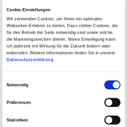
RTL Television GmbH einen Verstoß gegen den
Grundsatz der Trennung von Werbung und
Cookie-Einstellungen
Programm beanstandet.
Wir verwenden Cookies, um Ihnen ein optimales
Webseiten-Erlebnis zu bieten. Dazu zählen Cookies, die
mehr
für den Betrieb der Seite notwendig sind sowie solche,
die Marketingzwecken dienen. Meine Einwilligung kann
06.08.2020
|
Pressemitteilung
ich jederzeit mit Wirkung für die Zukunft ändern oder
Dr. Klaus-Jürgen Buchholz ist neuer
stellvertretender Direktor der NLM
widerrufen. Weitere Informationen finden Sie in unserer
Datenschutzerklärung
Dr. Klaus-Jürgen Buchholz ist seit dem 1. August
.
2020 neuer stellvertretender Direktor der
Niedersächsischen Landesmedienanstalt (NLM).
Einwilligungsauswahl
mehr
Notwendig
04.08.2020
|
Pressemitteilung
NLM beanstandet irreführende
Präferenzen
Werbung bei CHANNEL21
Die Niedersächsische Landesmedienanstalt
Statistiken
(NLM) hat auf Beschluss der Kommission für