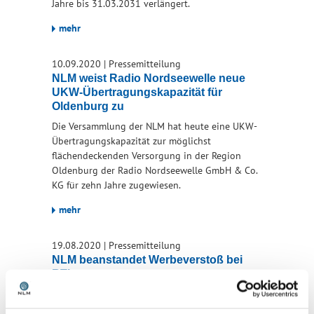
Jahre bis 31.03.2031 verlängert.
mehr
10.09.2020
|
Pressemitteilung
NLM weist Radio Nordseewelle neue
UKW-Übertragungskapazität für
Oldenburg zu
Die Versammlung der NLM hat heute eine UKW-
Übertragungskapazität zur möglichst
flächendeckenden Versorgung in der Region
Oldenburg der Radio Nordseewelle GmbH & Co.
KG für zehn Jahre zugewiesen.
mehr
19.08.2020
|
Pressemitteilung
NLM beanstandet Werbeverstoß bei
RTL
Die NLM hat auf Beschluss der Kommission für
Zulassung und Aufsicht (ZAK) im Programm der