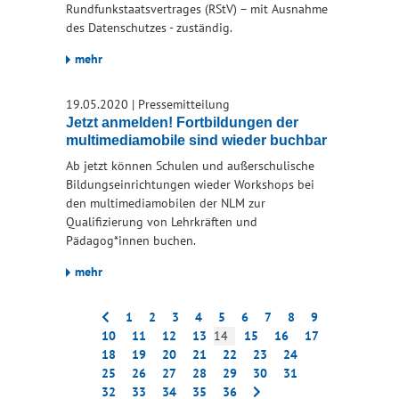
Rundfunkstaatsvertrages (RStV) – mit Ausnahme
des Datenschutzes - zuständig.
mehr
19.05.2020
|
Pressemitteilung
Jetzt anmelden! Fortbildungen der
multimediamobile sind wieder buchbar
Ab jetzt können Schulen und außerschulische
Bildungseinrichtungen wieder Workshops bei
den multimediamobilen der NLM zur
Qualifizierung von Lehrkräften und
Pädagog*innen buchen.
mehr
1
2
3
4
5
6
7
8
9
10
11
12
13
14
15
16
17
18
19
20
21
22
23
24
25
26
27
28
29
30
31
32
33
34
35
36