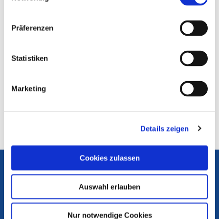
Desinformationen umgehen, Quellen prüfen,
recherchieren, wo die Grenzen von
Meinungsfreiheit liegen und warum eine
Präferenzen
unabhängige Presse unverzichtbar für
demokratische Gesellschaften ist. Lehrkräfte aller
Schulformen können ihre Klassen der
Statistiken
Jahrgangsstufen 8 bis 11
ab sofort anmelden.
Zusätzlich wird eine
Lehrkräftefortbildung
angeboten.
Marketing
Die Anmeldefrist ist am 18. März abgelaufen.
Anmeldungen für das Jahr 2026 sind nicht mehr
möglich.
Details zeigen
Cookies zulassen
Die Medienanstalten
Portal Medienkompetenz
Internet ABC
Auswahl erlauben
Flimmo
Nur notwendige Cookies