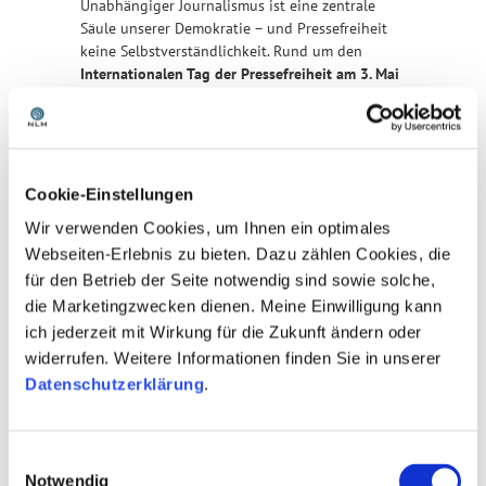
Unabhängiger Journalismus ist eine zentrale
Säule unserer Demokratie – und Pressefreiheit
keine Selbstverständlichkeit. Rund um den
Internationalen Tag der Pressefreiheit am 3. Mai
2026
initiiert Journalismus macht Schule e. V.
gemeinsam mit Mitgliedern und Partnern
bundesweite Aktionen, um Schüler:innen für die
Bedeutung freier Medien zu sensibilisieren.
Cookie-Einstellungen
Vom
04. bis 08. Mai 2026
findet die Aktion
#PressefreiheitMachtSchule in
Niedersachsen
Wir verwenden Cookies, um Ihnen ein optimales
statt und wird gemeinsam vom Verein
Webseiten-Erlebnis zu bieten. Dazu zählen Cookies, die
Journalismus macht Schule e.V. und der
für den Betrieb der Seite notwendig sind sowie solche,
Niedersächsischen Landesmedienanstalt (NLM)
die Marketingzwecken dienen. Meine Einwilligung kann
koordiniert.
ich jederzeit mit Wirkung für die Zukunft ändern oder
Medienexpert:innen treten mit Schüler:innen in
widerrufen. Weitere Informationen finden Sie in unserer
den Dialog. In
Schulgesprächen und Workshops
Datenschutzerklärung
.
– entweder als Online- oder als Präsenz-Angebot
in der eigenen Schule oder als Exkursion in ein
Medienhaus – vermitteln sie praxisnah, wie
Einwilligungsauswahl
Nachrichten entstehen, wie sie mit
Notwendig