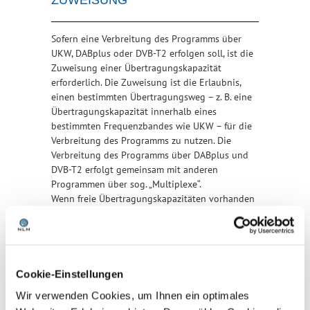
ZUWEISUNG
Sofern eine Verbreitung des Programms über
UKW, DABplus oder DVB-T2 erfolgen soll, ist die
Zuweisung einer Übertragungskapazität
erforderlich. Die Zuweisung ist die Erlaubnis,
einen bestimmten Übertragungsweg – z. B. eine
Übertragungskapazität innerhalb eines
bestimmten Frequenzbandes wie UKW – für die
Verbreitung des Programms zu nutzen. Die
Verbreitung des Programms über DABplus und
DVB-T2 erfolgt gemeinsam mit anderen
Programmen über sog. „Multiplexe“.
Wenn freie Übertragungskapazitäten vorhanden
sind, schreibt die NLM diese i.d.R. auf der
Webseite der NLM sowie im Niedersächsischen
Ministerialblatt aus, auf die sich interessierte
Veranstalter bewerben können. Die
Übertragungskapazität wird somit im Rahmen
Cookie-Einstellungen
eines Ausschreibungsverfahrens zugewiesen,
Wir verwenden Cookies, um Ihnen ein optimales
wobei bei DABplus die Zuweisung entweder an