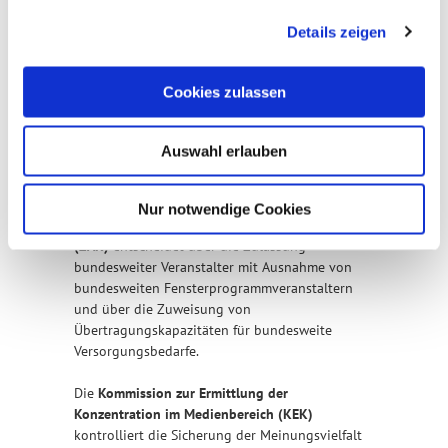
ZUSTÄNDIGKEITEN
Details zeigen
Folgende Organe der Landesmedienanstalten
Cookies zulassen
spielen bei der Zulassung bzw. Zuweisung nach
den gesetzlichen Bestimmungen eine erhebliche
Rolle:
Auswahl erlauben
Bundesweite Veranstalter
Nur notwendige Cookies
Die
Kommission für Zulassung und Aufsicht
(ZAK)
entscheidet über die Zulassung
bundesweiter Veranstalter mit Ausnahme von
bundesweiten Fensterprogrammveranstaltern
und über die Zuweisung von
Übertragungskapazitäten für bundesweite
Versorgungsbedarfe.
Die
Kommission zur Ermittlung der
Konzentration im Medienbereich (KEK)
kontrolliert die Sicherung der Meinungsvielfalt