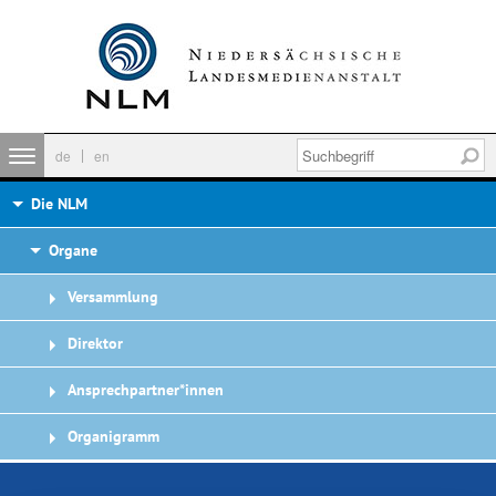
de
en
Die NLM
Organe
Versammlung
Direktor
Ansprechpartner*innen
Organigramm