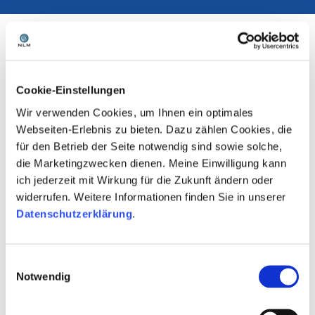
ORGANE
Die Organe der Niedersächsischen
Cookie-Einstellungen
Landesmedienanstalt (NLM) sind die
Versammlung
und der
Direktor
.
Wir verwenden Cookies, um Ihnen ein optimales
Webseiten-Erlebnis zu bieten. Dazu zählen Cookies, die
Weitere Organe sind im Einzelfall die
für den Betrieb der Seite notwendig sind sowie solche,
Kommission zur Ermittlung der Konzentration
die Marketingzwecken dienen. Meine Einwilligung kann
im Medienbereich (KEK)
, die
Kommission für
ich jederzeit mit Wirkung für die Zukunft ändern oder
Zulassung und Aufsicht (ZAK)
und die
Kommission für Jugendmedienschutz (KJM)
.
widerrufen. Weitere Informationen finden Sie in unserer
Datenschutzerklärung
.
Einwilligungsauswahl
Notwendig