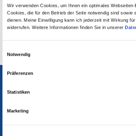
Wir verwenden Cookies, um Ihnen ein optimales Webseiten-E
Cookies, die für den Betrieb der Seite notwendig sind sowie
dienen. Meine Einwilligung kann ich jederzeit mit Wirkung fü
widerrufen. Weitere Informationen finden Sie in unserer
Date
Einwilligungsauswahl
Notwendig
Präferenzen
Die Medienanstalten
Portal Medienkompetenz
Internet ABC
Statistiken
Flimmo
Marketing
Medienlinks
Rechtsgrundlagen
Materialien Medienkompetenz