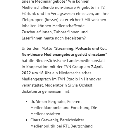
lineare Medienangebote? Wie können
Medienschaffende non-lineare Angebote in TV,
Hörfunk und im Verlagswesen einsetzen, um ihre
Zielgruppen (besser) zu erreichen? Mit welchen
Inhalten können Medienschaffende
Zuschauer*innen, Zuhörer*innen und
Leser*innen heute noch begeistern?
Unter dem Motto
"Streaming, Podcasts und Co.:
Non-lineare Medienangebote gezielt einsetzen"
hat die Niedersächsische Landesmedienanstalt
in Kooperation mit der TVN Group am
7. April
2022 um 18 Uhr
ein Niedersächsisches
Mediengespräch im TVN-Studio in Hannover
veranstaltet. Moderatorin Silvia Ochlast
diskutierte gemeinsam mit:
Dr. Simon Berghofer, Referent
Medienökonomie und Forschung, Die
Medienanstalten
Claus Grewenig, Bereichsleiter
Medienpolitik bei RTL Deutschland