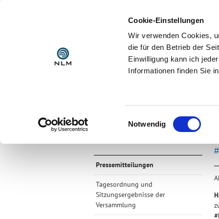
Cookie-Einstellungen
Wir verwenden Cookies, um
die für den Betrieb der S
Einwilligung kann ich jede
Informationen finden Sie i
AKTUELL
DIE NLM
Startseite >
Aktuell >
Pressemitteilun
Einwilligungsauswahl
Notwendig
Pressemitteilungen
A
Tagesordnung und
Sitzungsergebnisse der
H
Versammlung
z
#