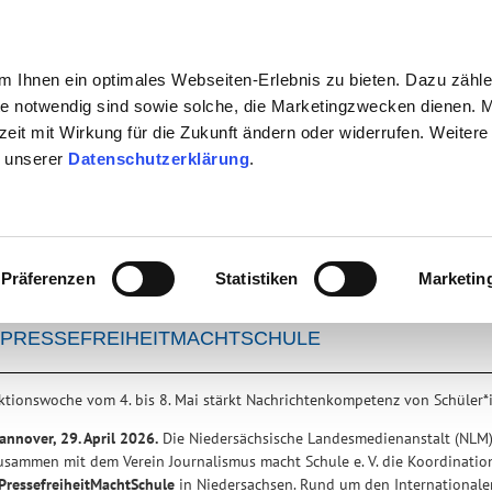
 Ihnen ein optimales Webseiten-Erlebnis zu bieten. Dazu zähl
eite notwendig sind sowie solche, die Marketingzwecken dienen. 
rzeit mit Wirkung für die Zukunft ändern oder widerrufen. Weitere
n unserer
Datenschutzerklärung
.
TV + RADIO + INTERNET
BÜRGERSENDER
JUGENDSC
gen
Präferenzen
Statistiken
Marketin
NLM KOORDINIERT ERSTMALS IN NIEDERSACHSEN 
#PRESSEFREIHEITMACHTSCHULE
ktionswoche vom 4. bis 8. Mai stärkt Nachrichtenkompetenz von Schüler*
annover, 29. April 2026.
Die Niedersächsische Landesmedienanstalt (NLM)
usammen mit dem Verein Journalismus macht Schule e. V. die Koordinati
PressefreiheitMachtSchule
in Niedersachsen. Rund um den Internationalen