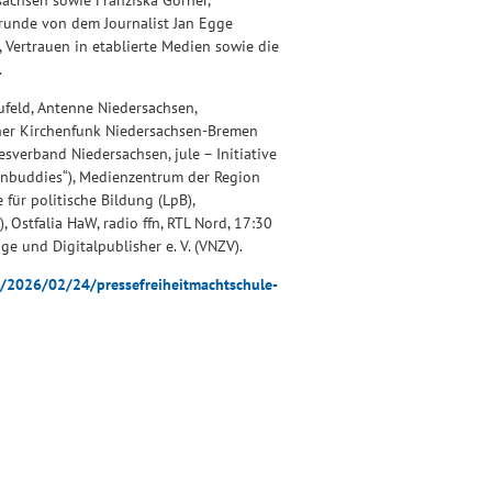
sachsen sowie Franziska Görner,
lkrunde von dem Journalist Jan Egge
, Vertrauen in etablierte Medien sowie die
.
ufeld, Antenne Niedersachsen,
cher Kirchenfunk Niedersachsen-Bremen
sverband Niedersachsen, jule – Initiative
ienbuddies“), Medienzentrum der Region
für politische Bildung (LpB),
 Ostfalia HaW, radio ffn, RTL Nord, 17:30
 und Digitalpublisher e. V. (VNZV).
g/2026/02/24/pressefreiheitmachtschule-
.