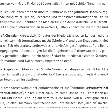
ommen vom 4. bis 8. Mai 2026 Journalist*innen mit Schüler*innen im gan
ie Schüler*innen erhalten direkte Einblicke in den journalistischen Allt
edeutung freier Medien, Recherche und verlässliche Informationen. Die A
arum freie und unabhängige Medien für eine demokratische Gesellschaft u
ie Fähigkeit, Information zu bewerten, Quellen kritisch zu überprüfen u
rof. Christian Krebs, LL.M,
Direktor der Niedersächsischen Landesmediena
Gemeinsam mit Journalismus macht Schule e. V. und dem Engagement vieler
urzer Zeit ein starkes, landesweites und vielfältiges Angebot auf die Beine
ingegangenen Anmeldungen für die Angebote der Aktionswoche aus ganz 
erv getroffen haben und ein hoher Bedarf bei niedersächsischen Schule
nformations- und Nachrichtenkompetenz besteht.“
ie Angebote richten sich an Schüler*innen der Jahrgangsstufen 8 bis 11 
nterrichtszeit statt – digital oder in Präsenz an Schulen, in Redaktionen,
en beteiligten Institutionen.
in besonderer Auftakt der Aktionswoche ist die Talkrunde
„#Pressefreihe
nformationsflut“
, die am 4. Mai 2026 um 20:45 Uhr bei h1 – Fernsehen au
8:00 Uhr ist die Sendung auf dem YouTube-Kanal von h1 verfügbar. Zu Gast
LM, Colette Thiemann, Vorsitzende des Unterausschusses „Medien“ im Ni