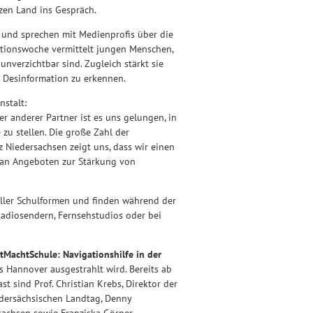
zen Land ins Gespräch.
ag und sprechen mit Medienprofis über die
ktionswoche vermittelt jungen Menschen,
nverzichtbar sind. Zugleich stärkt sie
nd Desinformation zu erkennen.
nstalt:
 anderer Partner ist es uns gelungen, in
 zu stellen. Die große Zahl der
Niedersachsen zeigt uns, dass wir einen
n an Angeboten zur Stärkung von
aller Schulformen und finden während der
 Radiosendern, Fernsehstudios oder bei
itMachtSchule: Navigationshilfe in der
s Hannover ausgestrahlt wird. Bereits ab
 sind Prof. Christian Krebs, Direktor der
edersächsischen Landtag, Denny