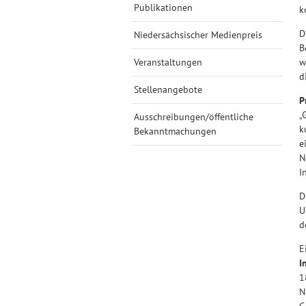
Publikationen
k
D
Niedersächsischer Medienpreis
B
Veranstaltungen
w
d
Stellenangebote
P
„
Ausschreibungen/öffentliche
k
Bekanntmachungen
e
N
I
D
U
d
E
I
1
N