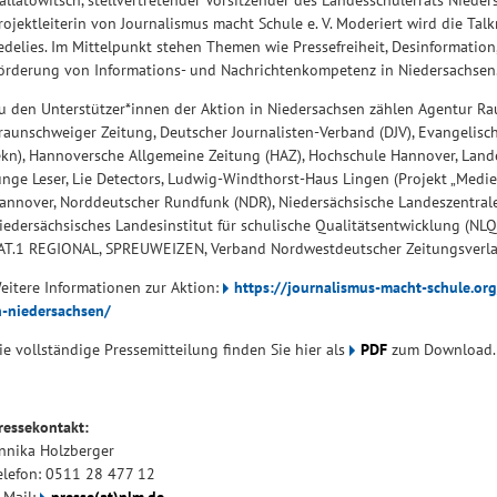
allatowitsch, stellvertretender Vorsitzender des Landesschülerrats Nieder
rojektleiterin von Journalismus macht Schule e. V. Moderiert wird die Ta
edelies. Im Mittelpunkt stehen Themen wie Pressefreiheit, Desinformation
örderung von Informations- und Nachrichtenkompetenz in Niedersachsen
u den Unterstützer*innen der Aktion in Niedersachsen zählen Agentur Ra
raunschweiger Zeitung, Deutscher Journalisten-Verband (DJV), Evangelis
ekn), Hannoversche Allgemeine Zeitung (HAZ), Hochschule Hannover, Lande
unge Leser, Lie Detectors, Ludwig-Windthorst-Haus Lingen (Projekt „Med
annover, Norddeutscher Rundfunk (NDR), Niedersächsische Landeszentrale 
iedersächsisches Landesinstitut für schulische Qualitätsentwicklung (NLQ),
AT.1 REGIONAL, SPREUWEIZEN, Verband Nordwestdeutscher Zeitungsverlage
eitere Informationen zur Aktion:
https://journalismus-macht-schule.or
n-niedersachsen/
ie vollständige Pressemitteilung finden Sie hier als
PDF
zum Download
ressekontakt:
nnika Holzberger
elefon: 0511 28 477 12