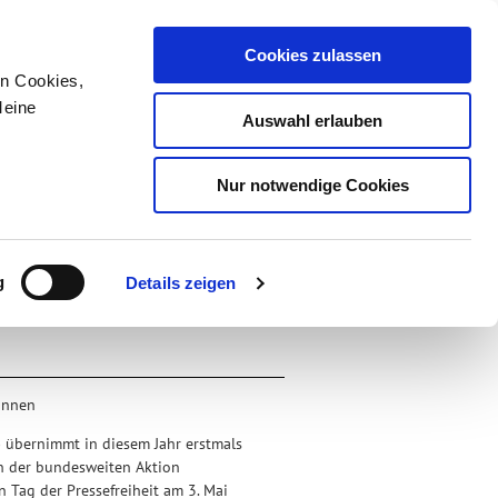
Cookies zulassen
Service
Kontakt
Sitemap
en Cookies,
de
en
BESCHWERDE
Meine
Auswahl erlauben
Nur notwendige Cookies
HUTZ
MEDIENKOMPETENZ
g
Details zeigen
DIE AKTION
innen
 übernimmt in diesem Jahr erstmals
on der bundesweiten Aktion
 Tag der Pressefreiheit am 3. Mai