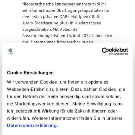
Niedersächsische Landesmedienanstalt (NLM)
zehn terrestrische Übertragungskapazitäten für
den ersten privaten DAB+ Multiplex (Digital
Audio Broadcasting plus) in Niedersachsen
ausgeschrieben. Mit Ablauf der
Ausschreibungsfrist am 13. Juni 2022 haben sich
drei Unternehmen fristgerecht um den
Plattformbetrieb beworben:
DIVICON MEDIA HOLDING GmbH, Leipzig
Media Broadcast GmbH, Köln
UPLINK Network GmbH, Düsseldorf
Cookie-Einstellungen
Die Niedersächsische Landesmedienanstalt prüft
Wir verwenden Cookies, um Ihnen ein optimales
und bewertet nun die eingereichten Anträge.
Webseiten-Erlebnis zu bieten. Dazu zählen Cookies, die
Gegebenenfalls wirkt die NLM auf eine
für den Betrieb der Seite notwendig sind sowie solche,
Verständigung derjenigen Anbieter hin, welche
die Marketingzwecken dienen. Meine Einwilligung kann
die Zuweisungsvoraussetzungen erfüllen (§ 9
ich jederzeit mit Wirkung für die Zukunft ändern oder
Abs. 1 Satz 1 NMedienG). Die Entscheidung über
widerrufen. Weitere Informationen finden Sie in unserer
die Zuweisung der DAB+
Datenschutzerklärung
.
Übertragungskapazitäten an einen der Anbieter
erfolgt voraussichtlich bis Ende des Jahres