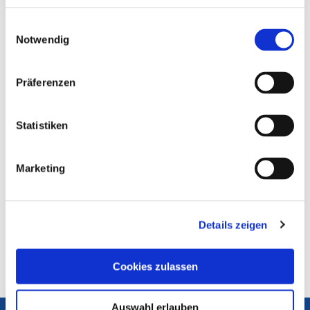
2022.
Einwilligungsauswahl
Bislang sind einige private Hörfunkprogramme
Notwendig
aus Niedersachsen über den bundesweiten
privaten DAB+ Multiplex und zusätzlich über die
DAB+ Plattformen anderer Bundesländer, z. B.
Präferenzen
Hamburg und Bremen, empfangbar. Mit der
Aufnahme des Betriebs der niedersachsenweiten
DAB+ Plattform haben noch mehr private
Statistiken
Hörfunkveranstalter bald die Möglichkeit, ihre
Programme digital-terrestrisch in Niedersachsen
zu verbreiten.
Marketing
Hier finden Sie die Pressemitteilung als
PDF
zum Download.
Details zeigen
Pressekontakt:
Natalia Müller
Telefon: 0511 28 477 12
Cookies zulassen
E-Mail:
mueller(at)nlm.de
Auswahl erlauben