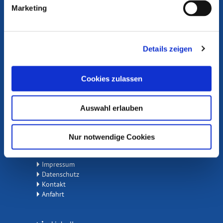
Die Medienanstalten
Marketing
Portal Medienkompetenz
Internet ABC
Flimmo
Details zeigen
Medienlinks
Cookies zulassen
Rechtsgrundlagen
Materialien Medienkompetenz
Auswahl erlauben
Beschwerde einreichen
Nur notwendige Cookies
NLM © 2026
Impressum
Datenschutz
Kontakt
Anfahrt