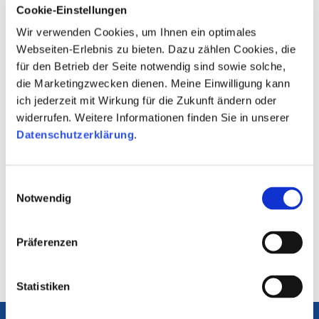
Kommission für Jugendmedienschutz (KJM)
Cookie-Einstellungen
Wir verwenden Cookies, um Ihnen ein optimales
Die KJM ist für die einheitliche Medienaufsicht
über Rundfunk und Telemedien zuständig. Sie
Webseiten-Erlebnis zu bieten. Dazu zählen Cookies, die
prüft, ob Verstöße gegen den
für den Betrieb der Seite notwendig sind sowie solche,
Jugendmedienschutz-Staatsvertrag (JMStV)
die Marketingzwecken dienen. Meine Einwilligung kann
vorliegen und entscheidet über Maßnahmen
ich jederzeit mit Wirkung für die Zukunft ändern oder
gegenüber den Anbietern. Der JMStV folgt dem
widerrufen. Weitere Informationen finden Sie in unserer
Prinzip der regulierten Selbstregulierung. Die
Datenschutzerklärung
.
Eigenverantwortung der Rundfunk- und
Internetanbieter soll gestärkt werden. So sollen
beispielsweise problematische Inhalte im
Fernsehen bereits vor der Ausstrahlung der
Einwilligungsauswahl
Notwendig
Freiwilligen Selbstkontrolle Fernsehen (FSF)
vorgelegt werden.
Präferenzen
Statistiken