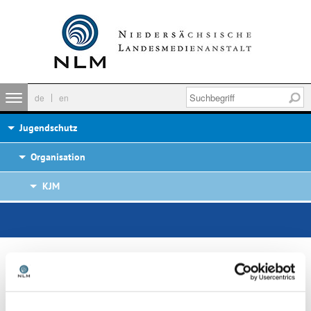
de
en
Jugendschutz
Organisation
KJM
KOMMISSION FÜR
JUGENDMEDIENSCHUTZ (KJM)