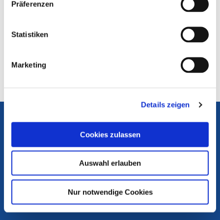
Weitere Infos siehe
KEK-Mediendatenbank
Präferenzen
Sendebeginn:
27.11.2006
Statistiken
Verbreitungsart:
terrestrisch, Kabel, Satellit, Internet (alles digital)
Marketing
Aufsichtführende Anstalt:
NLM
Details zeigen
Die Medienanstalten
Portal Medienkompetenz
Cookies zulassen
Internet ABC
Flimmo
Auswahl erlauben
Medienlinks
Nur notwendige Cookies
Rechtsgrundlagen
Materialien Medienkompetenz