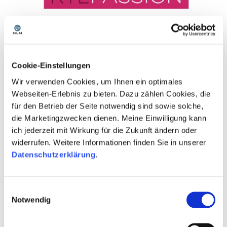
Name:
Cookie-Einstellungen
RTL Television GmbH
Wir verwenden Cookies, um Ihnen ein optimales
Anschrift:
Webseiten-Erlebnis zu bieten. Dazu zählen Cookies, die
Picassoplatz 1
für den Betrieb der Seite notwendig sind sowie solche,
50679 Köln
die Marketingzwecken dienen. Meine Einwilligung kann
Tel.: +49(0) 221-45 66 0
ich jederzeit mit Wirkung für die Zukunft ändern oder
Fax: +49(0) 221-45 66 99 99
E-Mail:
webmaster(at)rtlinteractive.de
widerrufen. Weitere Informationen finden Sie in unserer
www.rtl-passion.de
Datenschutzerklärung
.
Geschäftsführung:
Stephan Schmitter/Inga Leschek
Einwilligungsauswahl
Gesellschafter:
Notwendig
Mediengruppe RTL Deutschland GmbH: 100 %