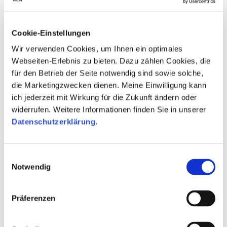
Name:
Arriba Media GmbH
Anschrift:
Cookie-Einstellungen
Pohlstraße 67
Wir verwenden Cookies, um Ihnen ein optimales
10785 Berlin
Webseiten-Erlebnis zu bieten. Dazu zählen Cookies, die
Tel.: 030-25 41 09 70
Fax: 030-25 41 09 79
für den Betrieb der Seite notwendig sind sowie solche,
E-Mail:
info(at)arriba-media.de
die Marketingzwecken dienen. Meine Einwilligung kann
www.arriba-media.de
ich jederzeit mit Wirkung für die Zukunft ändern oder
widerrufen. Weitere Informationen finden Sie in unserer
Geschäftsführung:
Datenschutzerklärung
.
André Goltzsche
Gesellschafter:
André Goltzsche: 100 %
Einwilligungsauswahl
Notwendig
Sendebeginn:
01.07.2018
Sendegebiet:
Präferenzen
Bundesrepublik Deutschland
Aufsichtführende Anstalt: