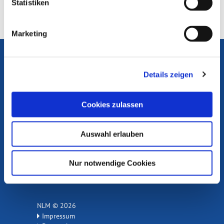
Statistiken
NLM
zurück zur Übersicht
Marketing
Die Medienanstalten
Portal Medienkompetenz
Internet ABC
Details zeigen
Flimmo
Cookies zulassen
Medienlinks
Auswahl erlauben
Rechtsgrundlagen
Materialien Medienkompetenz
Nur notwendige Cookies
Beschwerde einreichen
NLM © 2026
Impressum