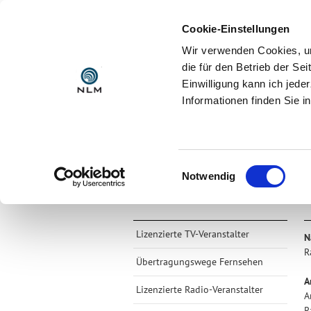
Cookie-Einstellungen
Wir verwenden Cookies, um
die für den Betrieb der S
Einwilligung kann ich jede
Informationen finden Sie i
AKTUELL
DIE NLM
Startseite >
TV + Radio + Internet >
Ra
Einwilligungsauswahl
Notwendig
Lizenzierte TV-Veranstalter
N
R
Übertragungswege Fernsehen
A
Lizenzierte Radio-Veranstalter
A
R