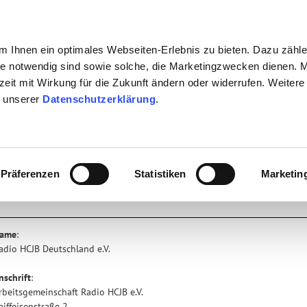
 Ihnen ein optimales Webseiten-Erlebnis zu bieten. Dazu zähl
eite notwendig sind sowie solche, die Marketingzwecken dienen. 
rzeit mit Wirkung für die Zukunft ändern oder widerrufen. Weitere
n unserer
Datenschutzerklärung
.
TV + RADIO + INTERNET
BÜRGERSENDER
JUGENDSC
dio HCJB Deutschland
Präferenzen
Statistiken
Marketin
RADIO HCJB DEUTSCHLAND
ame
:
adio HCJB Deutschland e.V.
nschrift
:
rbeitsgemeinschaft Radio HCJB e.V.
aiffeisenstraße 2