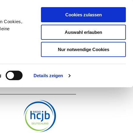
Cookies zulassen
Service
Kontakt
Sitemap
en Cookies,
de
en
BESCHWERDE
Meine
Auswahl erlauben
Nur notwendige Cookies
HUTZ
MEDIENKOMPETENZ
g
Details zeigen