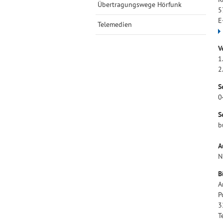
Übertragungswege Hörfunk
5
E
Telemedien
V
1
2
S
0
S
b
A
N
B
A
P
3
T