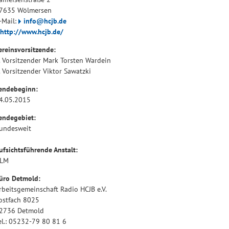
7635 Wölmersen
-Mail:
info@hcjb.de
http://www.hcjb.de/
ereinsvorsitzende:
. Vorsitzender Mark Torsten Wardein
. Vorsitzender Viktor Sawatzki
endebeginn:
4.05.2015
endegebiet:
undesweit
ufsichtsführende Anstalt:
LM
üro Detmold:
rbeitsgemeinschaft Radio HCJB e.V.
ostfach 8025
2736 Detmold
el.: 05232-79 80 81 6