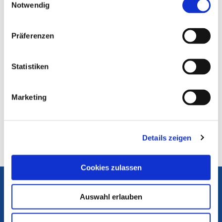
Notwendig
4. Niedersachsen Radio GmbH & Co. KG: 50,17 %
Sendebeginn:
31. Mai 2000
Präferenzen
Sendegebiet:
Südost-Niedersachsen (Hannover, Braunschweig,
Statistiken
Wolfsburg, Göttingen)
Aufsichtführende Anstalt:
Marketing
NLM
Frequenzen Radio 21
Details zeigen
zurück zur Übersicht
Cookies zulassen
Die Medienanstalten
Portal Medienkompetenz
Auswahl erlauben
Internet ABC
Flimmo