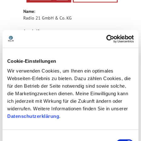
Name:
Radio 21 GmbH & Co. KG
Anschrift:
Robert-Hesse-Straße 3
30827 Garbsen
Tel.: 0511-70 02 04 0
Fax: 0511-70 02 04 10
Cookie-Einstellungen
www.radio21.de
Wir verwenden Cookies, um Ihnen ein optimales
Geschäftsführung:
Webseiten-Erlebnis zu bieten. Dazu zählen Cookies, die
Steffen Müller
für den Betrieb der Seite notwendig sind sowie solche,
die Marketingzwecken dienen. Meine Einwilligung kann
Gesellschafter:
ich jederzeit mit Wirkung für die Zukunft ändern oder
An der Radio 21 GmbH & Co. KG sind mit
folgenden Anteilen beteiligt:
widerrufen. Weitere Informationen finden Sie in unserer
Datenschutzerklärung
.
1. Funk & Fernsehen Nordwestdeutschland
GmbH & Co. KG: 20 %
2. Antenne Niedersachen GmbH & Co. KG: 20 %
Einwilligungsauswahl
3. RTL Radio Deutschland GmbH: 9,83 %