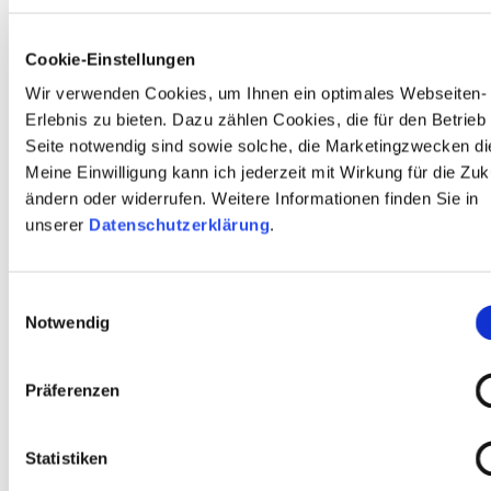
Cookie-Einstellungen
E-Mail Ansprechperson:
*
Wir verwenden Cookies, um Ihnen ein optimales Webseiten-
Erlebnis zu bieten. Dazu zählen Cookies, die für den Betrieb
Seite notwendig sind sowie solche, die Marketingzwecken di
Termin
Meine Einwilligung kann ich jederzeit mit Wirkung für die Zuk
ändern oder widerrufen. Weitere Informationen finden Sie in
Datum wählen:
*
unserer
Datenschutzerklärung
.
Einwilligungsauswahl
Teilnehmende
Notwendig
Alter der teilnehmenden Schüler*innen /
Klassenstufe:
*
Präferenzen
Voraussichtliche Anzahl der teilnehmenden
Statistiken
Schüler*innen:
*