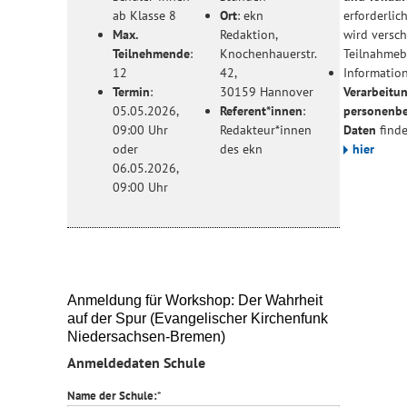
ab Klasse 8
Ort
: ekn
erforderlic
Max.
Redaktion,
wird versch
Teilnehmende
:
Knochenhauerstr.
Teilnahmeb
12
42,
Informatio
Termin
:
30159 Hannover
Verarbeitu
05.05.2026,
Referent*innen
:
personenb
09:00 Uhr
Redakteur*innen
Daten
finde
oder
des ekn
hier
06.05.2026,
09:00 Uhr
Anmeldung für Workshop: Der Wahrheit
auf der Spur (Evangelischer Kirchenfunk
Niedersachsen-Bremen)
Anmeldedaten Schule
Name der Schule:
*