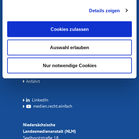
Medienlinks
Details zeigen
Rechtsgrundlagen
Materialien Medienkompetenz
Cookies zulassen
Beschwerde einreichen
Auswahl erlauben
NLM © 2026
Impressum
Nur notwendige Cookies
Datenschutz
Kontakt
Anfahrt
LinkedIn
medien.recht.einfach
Niedersächsische
Landesmedienanstalt (NLM)
Seelhorststraße 18