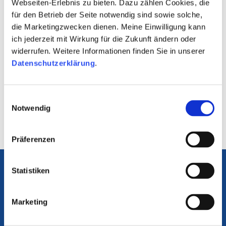
Webseiten-Erlebnis zu bieten. Dazu zählen Cookies, die
Satzung Zulassungsfreiheit
für den Betrieb der Seite notwendig sind sowie solche,
Satzung Schlichtungsstelle
Satzung Medienplattformen und
die Marketingzwecken dienen. Meine Einwilligung kann
Benutzeroberflächen
ich jederzeit mit Wirkung für die Zukunft ändern oder
Satzung zur Regulierung von
widerrufen. Weitere Informationen finden Sie in unserer
Medienintermediären
Datenschutzerklärung
.
Public-Value-Satzung
Fernsehfensterrichtlinie
Drittsendezeitrichtlinie
Einwilligungsauswahl
Programmbeiratsrichtlinie
Notwendig
Präferenzen
Die Medienanstalten
Statistiken
Portal Medienkompetenz
Internet ABC
Flimmo
Marketing